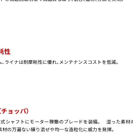
耗性
ム、ライナは耐摩耗性に優れ、メンテナンスコストを低減。
（チョッパ）
空式シャフトにモーター稼働のブレードを装備。 湿った素材
素材の万遍ない練り混ぜや均一な造粒化に威力を発揮。