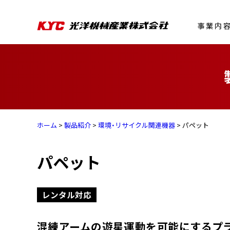
事業内
ホーム
>
製品紹介
>
環境・リサイクル関連機器
> パペット
パペット
レンタル対応
混練アームの遊星運動を可能にするプ