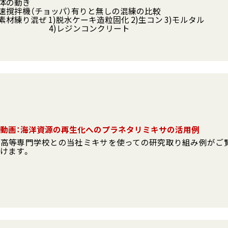
全体の動き
高速撹拌機（チョッパ）有りと無しの混練の比較
各素材練り混ぜ 1)脱水ケーキ造粒固化 2)生コン 3)モルタル
)レジンコンクリート
動画：海洋資源の再生化へのプラネタリミキサの活用例
業高等専門学校との当社ミキサを使っての研究取り組み例がご
けます。