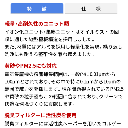
特 徴
仕 様
軽量・高耐久性のユニット類
イオン化ユニット・集塵ユニットはオイルミストの回
収に適した縦型極板構造を採用しました。
また、材質にはアルミを採用し軽量化を実現。繰り返し
洗浄にも耐える堅牢性を兼ね備えました。
黄砂やPM2.5にも対応
電気集塵機の粉塵捕集範囲は、一般的に0.01μmから
100μmとされており、その中で特に0.1μmから10μmの
範囲で威力を発揮します。現在問題視されているPM2.5
や黄砂の粒子径もこの範囲に含まれており、クリーンで
快適な環境づくりに貢献します。
脱臭フィルターに活性炭を使用
脱臭フィルターには活性炭ペーパーを用いたコルゲー