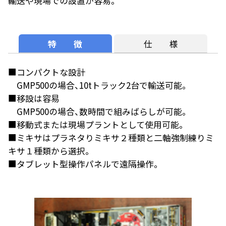
輸送や現場での設置が容易。
特 徴
仕 様
■コンパクトな設計
GMP500の場合、10tトラック2台で輸送可能。
■移設は容易
GMP500の場合、数時間で組みばらしが可能。
■移動式または現場プラントとして使用可能。
■ミキサはプラネタりミキサ２種類と二軸強制練りミ
キサ１種類から選択。
■タブレット型操作パネルで遠隔操作。