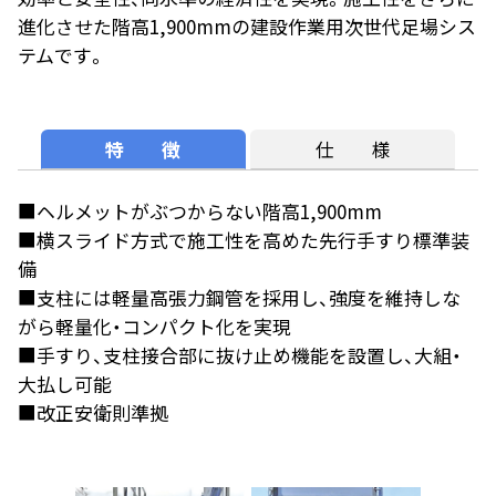
進化させた階高1,900mmの建設作業用次世代足場シス
テムです。
特 徴
仕 様
■ヘルメットがぶつからない階高1,900mm
■横スライド方式で施工性を高めた先行手すり標準装
備
■支柱には軽量高張力鋼管を採用し、強度を維持しな
がら軽量化・コンパクト化を実現
■手すり、支柱接合部に抜け止め機能を設置し、大組・
大払し可能
■改正安衛則準拠