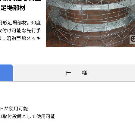
形足場部材
円形足場部材。30度
取付け可能な先行手
す。溶融亜鉛メッキ
仕 様
ートが使用可能
の取付設備として使用可能