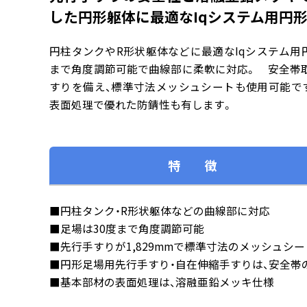
した円形躯体に最適なIqシステム用円
円柱タンクやR形状躯体などに最適なIqシステム用
まで角度調節可能で曲線部に柔軟に対応。 安全帯
すりを備え、標準寸法メッシュシートも使用可能で
表面処理で優れた防錆性も有します。
特 徴
■円柱タンク・R形状躯体などの曲線部に対応
■足場は30度まで角度調節可能
■先行手すりが1,829mmで標準寸法のメッシュシ
■円形足場用先行手すり・自在伸縮手すりは、安全帯
■基本部材の表面処理は、溶融亜鉛メッキ仕様