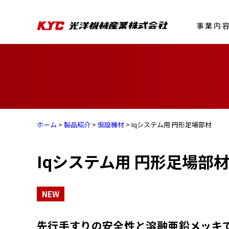
事業内
ホーム
>
製品紹介
>
仮設機材
> Iqシステム用 円形足場部材
Iqシステム用 円形足場部
NEW
先行手すりの安全性と溶融亜鉛メッキ