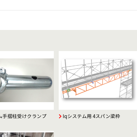
テム手摺柱受けクランプ
Iqシステム用 4スパン梁枠