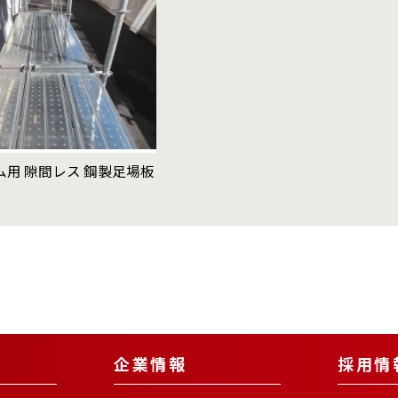
ム用 隙間レス 鋼製足場板
企業情報
採用情