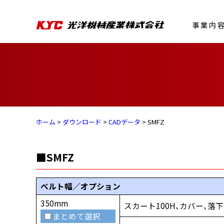
事業内
ホーム
>
ダウンロード
>
CADデータ
> SMFZ
■SMFZ
ベルト幅／オプション
350mm
スカート100H、カバー、落
まとめて選択