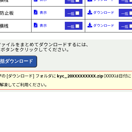
一括
一括
下防止板
表示
ダウンロード
一括
一括
H横桟
表示
ダウンロード
一括
一括
ファイルをまとめてダウンロードするには、
] ボタンをクリックしてください。
 [ダウンロード] フォルダに
kyc_20XXXXXXXXX.zip
（XXXXは日付に
。解凍してご利用ください。