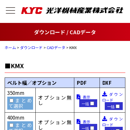
ダウンロード / CADデータ
ホーム
>
ダウンロード
>
CADデータ
> KMX
■KMX
ベルト幅／オプション
PDF
DXF
350mm
ダウン
オプション無
表示
まとめ
ロード
し
一括
て選択
一括
400mm
ダウン
オプション無
表示
まとめ
ロード
し
一括