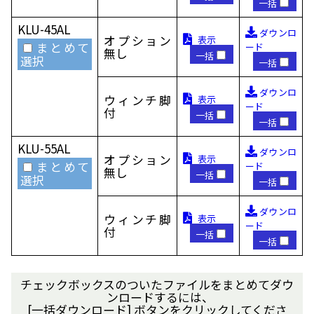
一括
KLU-45AL
ダウンロ
オプション
表示
まとめて
ード
無し
一括
選択
一括
ダウンロ
ウィンチ脚
表示
ード
付
一括
一括
KLU-55AL
ダウンロ
オプション
表示
まとめて
ード
無し
一括
選択
一括
ダウンロ
ウィンチ脚
表示
ード
付
一括
一括
チェックボックスのついたファイルをまとめてダウ
ンロードするには、
[一括ダウンロード] ボタンをクリックしてくださ