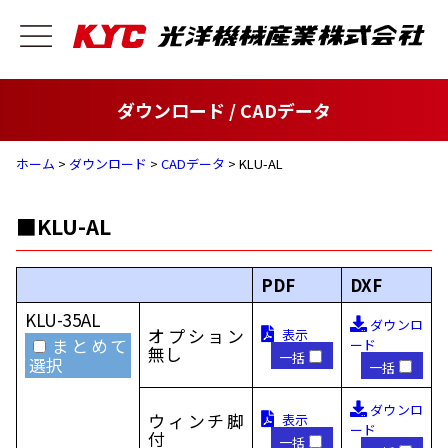
ダウンロード / CADデータ
ホーム
>
ダウンロード
>
CADデータ
> KLU-AL
■KLU-AL
PDF
DXF
KLU-35AL
ダウンロ
オプション
表示
まとめて
ード
無し
一括
選択
一括
ダウンロ
ウィンチ脚
表示
ード
付
一括