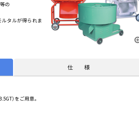
い等の
モルタルが得られま
仕 様
.5GT）をご用意。