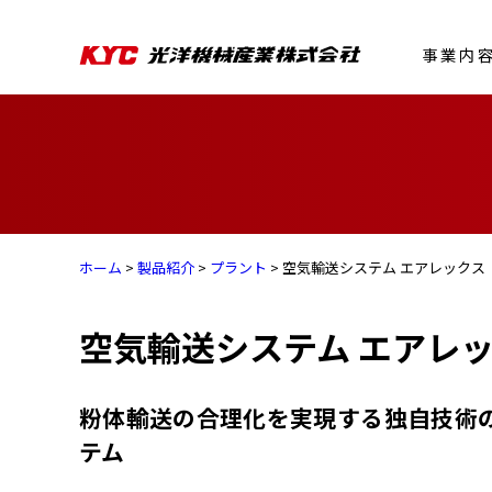
事業内
ホーム
>
製品紹介
>
プラント
> 空気輸送システム エアレックス
空気輸送システム エアレ
粉体輸送の合理化を実現する独自技術
テム