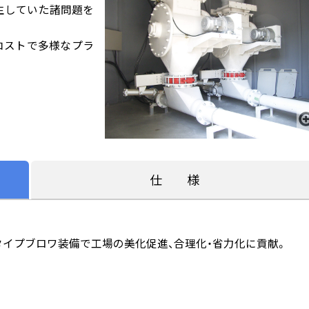
で発生していた諸問題を
。
コストで多様なプラ
仕 様
タイプブロワ装備で工場の美化促進、合理化・省力化に貢献。