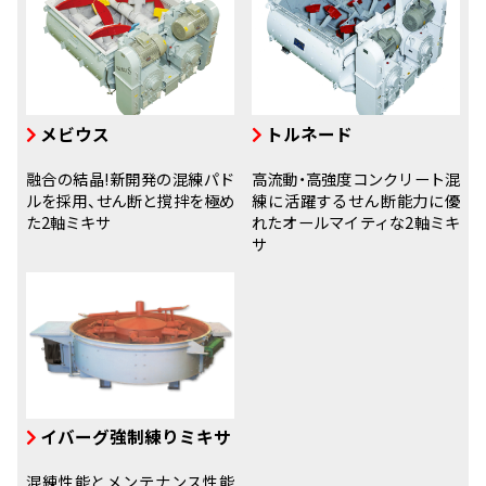
メビウス
トルネード
融合の結晶!新開発の混練パド
高流動・高強度コンクリート混
ルを採用、せん断と撹拌を極め
練に活躍するせん断能力に優
た2軸ミキサ
れたオールマイティな2軸ミキ
サ
イバーグ強制練りミキサ
混練性能とメンテナンス性能