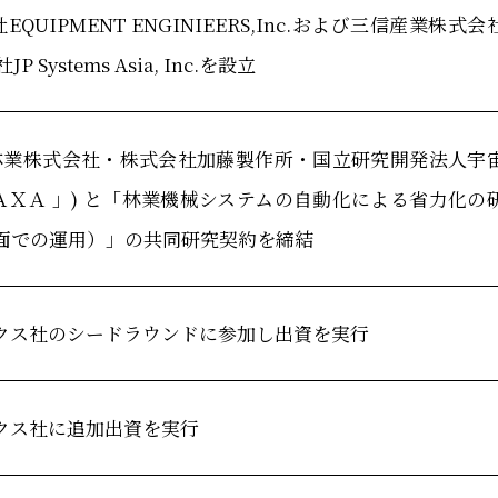
EQUIPMENT ENGINIEERS,Inc.および三信産業株式会
ystems Asia, Inc.を設立
林業株式会社・株式会社加藤製作所・国立研究開発法人宇
ＡＸＡ 」) と「林業機械システムの自動化による省力化の
面での運用）」の共同研究契約を締結
クス社のシードラウンドに参加し出資を実行
クス社に追加出資を実行